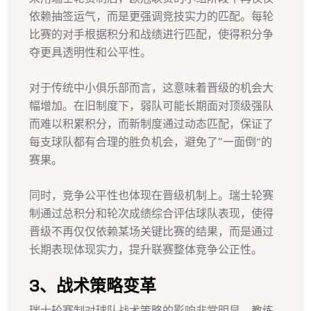
依赖抽签运气，而是更强调竞技实力的匹配。每轮
比赛的对手根据积分和战绩进行匹配，使得积分争
夺更具透明性和公平性。
对于传统中小俱乐部而言，这意味着晋级的机会大
幅增加。在旧制度下，弱队可能长期面对顶级强队
而难以积累积分，而新制度通过动态匹配，保证了
每支球队都有合理的胜负机会，避免了“一面倒”的
赛果。
同时，竞争公平性也体现在晋级机制上。瑞士轮赛
制通过总积分和轮次成绩综合评估球队表现，使得
晋级不再仅仅依赖某场关键比赛的结果，而是通过
长期表现体现实力，提升联赛整体竞争公正性。
3、战术策略变革
瑞士轮赛制对球队战术策略的影响非常明显。教练