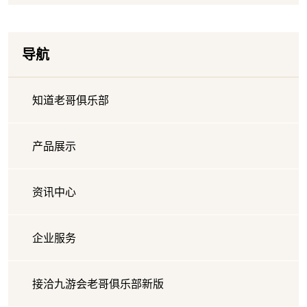
导航
知道老哥俱乐部
产品展示
资讯中心
企业服务
接洽九游会老哥俱乐部新版