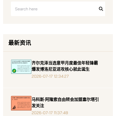
最新资讯
齐尔克泽当选意甲月度最佳年轻锋霸
爆发博洛尼亚进攻核心就此诞生
2026-07-17 12:34:27
马科斯·阿隆索自由转会加盟塞尔塔引
发关注
2026-07-17 11:37:48