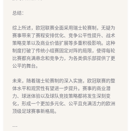
总结：
综上所述，欧冠联赛全面采用瑞士轮赛制，无疑为
赛事带来了赛程安排优化、竞争公平性提升、战术
策略变革以及商业价值扩展等多重积极影响。这种
制度打破了传统小组赛固定对阵的局限，使得每轮
比赛都充满悬念和竞争力，为各类俱乐部提供了更
公平的舞台。
未来，随着瑞士轮赛制的深入实施，欧冠联赛的整
体水平和观赏性有望进一步提升。赛事的商业潜
力、球迷体验以及球队竞技策略都将发生深刻变
化，形成一个更加多元化、公平且充满活力的欧洲
顶级足球赛事新格局。
---