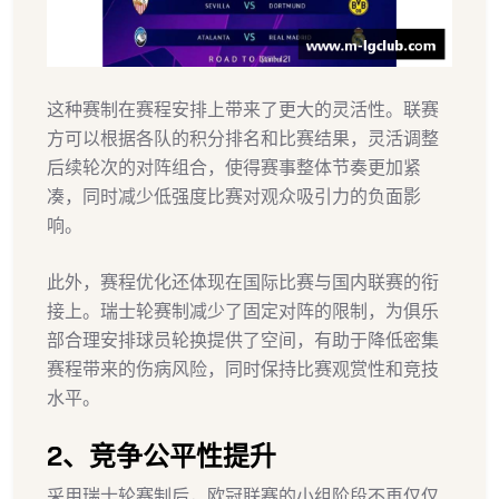
这种赛制在赛程安排上带来了更大的灵活性。联赛
方可以根据各队的积分排名和比赛结果，灵活调整
后续轮次的对阵组合，使得赛事整体节奏更加紧
凑，同时减少低强度比赛对观众吸引力的负面影
响。
此外，赛程优化还体现在国际比赛与国内联赛的衔
接上。瑞士轮赛制减少了固定对阵的限制，为俱乐
部合理安排球员轮换提供了空间，有助于降低密集
赛程带来的伤病风险，同时保持比赛观赏性和竞技
水平。
2、竞争公平性提升
采用瑞士轮赛制后，欧冠联赛的小组阶段不再仅仅