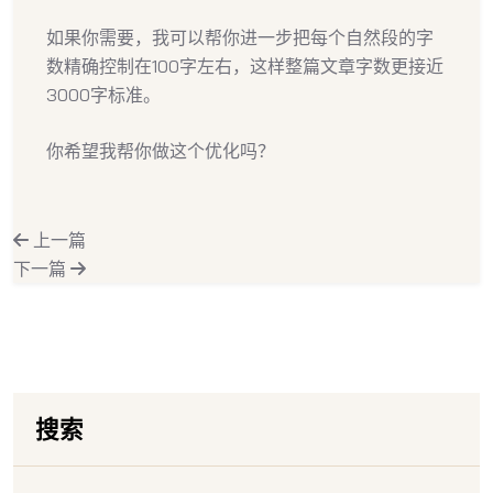
如果你需要，我可以帮你进一步把每个自然段的字
数精确控制在100字左右，这样整篇文章字数更接近
3000字标准。
你希望我帮你做这个优化吗？
上一篇
下一篇
搜索