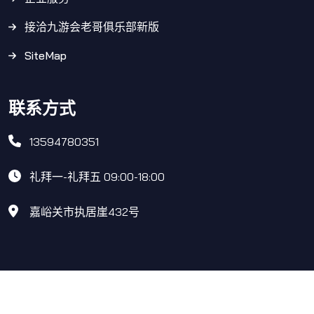
接洽九游会老哥俱乐部新版
SiteMap
联系方式
13594780351
礼拜一-礼拜五 09:00-18:00
嘉峪关市执居崖432号
Copyright © 2026 - All Rights Reserved
老哥俱乐部官方网
站
.