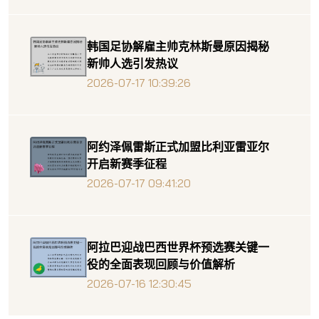
韩国足协解雇主帅克林斯曼原因揭秘
新帅人选引发热议
2026-07-17 10:39:26
阿约泽佩雷斯正式加盟比利亚雷亚尔
开启新赛季征程
2026-07-17 09:41:20
阿拉巴迎战巴西世界杯预选赛关键一
役的全面表现回顾与价值解析
2026-07-16 12:30:45