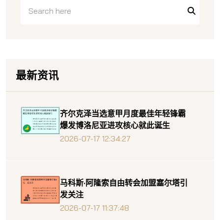
最新资讯
齐尔克泽当选意甲月度最佳年轻锋霸
爆发博洛尼亚进攻核心就此诞生
2026-07-17 12:34:27
马科斯·阿隆索自由转会加盟塞尔塔引
发关注
2026-07-17 11:37:48