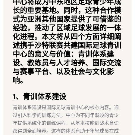
中心将成为中东地区足球青少年成
长的重要基地。同时，这种合作模
式为亚洲其他国家提供了可借鉴的
经验，推动了区域足球发展的一体
化进程。本文将从四个方面详细阐
述携手沙特联赛共建国际足球青训
中心的意义与价值：青训体系建
设、教练员与人才培养、国际交流
与赛事平台、以及社会与文化影
响。
1、青训体系建设
青训体系建设是国际足球青训中心的核心内容。通
过引入科学的训练方法，中心为不同年龄段的青少
年提供系统化的训练课程，从基本技能到战术意识
都得到全面培养。这样的体系有助于年轻球员在成