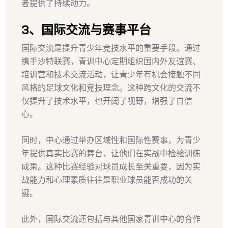
者提供了持续动力。
3、国际交流与赛事平台
国际交流是提升青少年竞技水平的重要手段。通过
携手沙特联赛，青训中心定期组织国内外友谊赛、
培训营和技术交流活动，让青少年有机会接触不同
风格的足球文化和竞技理念。这种跨文化的交流不
仅提升了技术水平，也开阔了视野，增强了自信
心。
同时，中心通过举办区域性和国际性赛事，为青少
年提供真实比赛的舞台，让他们在实战中检验训练
成果。这种比赛经验对球员成长至关重要，因为实
战能力和心理素质往往是职业球员能否成功的关
键。
此外，国际交流还包括与其他国家青训中心的合作