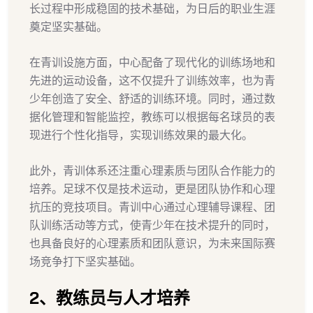
长过程中形成稳固的技术基础，为日后的职业生涯
奠定坚实基础。
在青训设施方面，中心配备了现代化的训练场地和
先进的运动设备，这不仅提升了训练效率，也为青
少年创造了安全、舒适的训练环境。同时，通过数
据化管理和智能监控，教练可以根据每名球员的表
现进行个性化指导，实现训练效果的最大化。
此外，青训体系还注重心理素质与团队合作能力的
培养。足球不仅是技术运动，更是团队协作和心理
抗压的竞技项目。青训中心通过心理辅导课程、团
队训练活动等方式，使青少年在技术提升的同时，
也具备良好的心理素质和团队意识，为未来国际赛
场竞争打下坚实基础。
2、教练员与人才培养