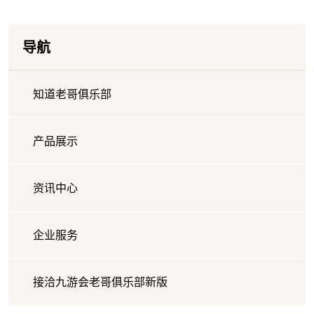
导航
知道老哥俱乐部
产品展示
资讯中心
企业服务
接洽九游会老哥俱乐部新版