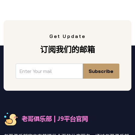
Get Update
订阅我们的邮箱
Subscribe