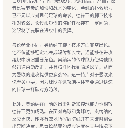
在1对1的情况下，他的表现几乎无可挑剔。然而，随
着比赛节奏的加快和战术的变化，单纯的扑救能力
已不足以应对现代足球的需求。德赫亚的脚下技术
相对较弱，长传和短传的准确性都存在一定问题，
这限制了曼联在进攻中的发挥。
与德赫亚不同，奥纳纳在脚下技术方面非常出色。
他不仅能够稳定地完成短传和长传，还能够在进攻
组织中扮演重要角色。奥纳纳的传球能力使得他能
够迅速启动反击，并且精准地找到前场球员，从而
为曼联的进攻提供更多选择。这一特点对于曼联来
说至关重要，因为球队在进攻端往往需要通过快速
的传球来打破对方防线。
此外，奥纳纳在门前的出击判断和控球能力也相较
德赫亚更加成熟。在面对高球和角球时，奥纳纳的
反应更快，能够有效地指挥后防线并在关键时刻做
出果断决策。尽管德赫亚的反应速度在某些情况下