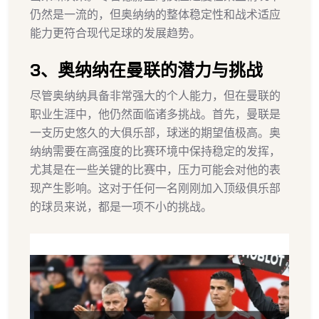
仍然是一流的，但奥纳纳的整体稳定性和战术适应
能力更符合现代足球的发展趋势。
3、奥纳纳在曼联的潜力与挑战
尽管奥纳纳具备非常强大的个人能力，但在曼联的
职业生涯中，他仍然面临诸多挑战。首先，曼联是
一支历史悠久的大俱乐部，球迷的期望值极高。奥
纳纳需要在高强度的比赛环境中保持稳定的发挥，
尤其是在一些关键的比赛中，压力可能会对他的表
现产生影响。这对于任何一名刚刚加入顶级俱乐部
的球员来说，都是一项不小的挑战。