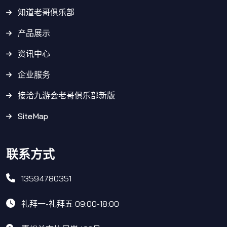
知道老哥俱乐部
产品展示
资讯中心
企业服务
接洽九游会老哥俱乐部新版
SiteMap
联系方式
13594780351
礼拜一-礼拜五 09:00-18:00