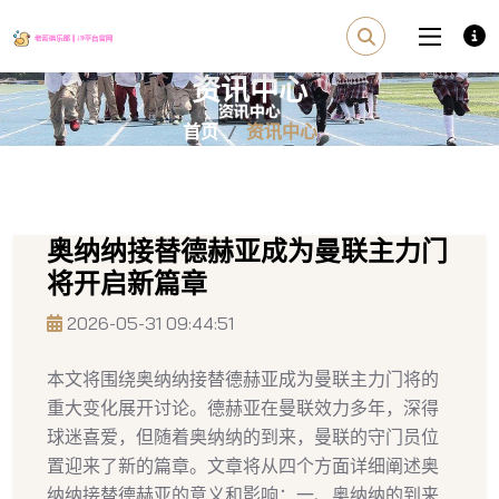
资讯中心
首页
资讯中心
奥纳纳接替德赫亚成为曼联主力门
将开启新篇章
2026-05-31 09:44:51
本文将围绕奥纳纳接替德赫亚成为曼联主力门将的
重大变化展开讨论。德赫亚在曼联效力多年，深得
球迷喜爱，但随着奥纳纳的到来，曼联的守门员位
置迎来了新的篇章。文章将从四个方面详细阐述奥
纳纳接替德赫亚的意义和影响：一、奥纳纳的到来