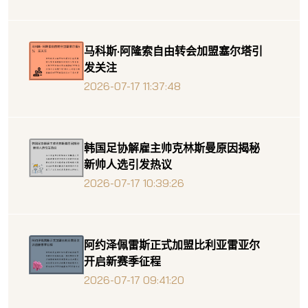
马科斯·阿隆索自由转会加盟塞尔塔引
发关注
2026-07-17 11:37:48
韩国足协解雇主帅克林斯曼原因揭秘
新帅人选引发热议
2026-07-17 10:39:26
阿约泽佩雷斯正式加盟比利亚雷亚尔
开启新赛季征程
2026-07-17 09:41:20