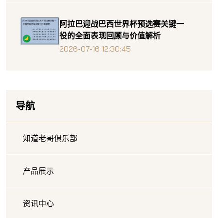
阿拉巴迎战巴西世界杯预选赛关键一
役的全面表现回顾与价值解析
2026-07-16 12:30:45
导航
知道老哥俱乐部
产品展示
资讯中心