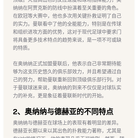
纳纳在阿贾克斯的防线中扮演着至关重要的角色。
在欧冠等大赛中，他也多次用关键扑救证明了自己
的实力。曼联看中了他的全能能力，特别是在传球
和组织进攻方面的优势，这对于现代足球中要求门
将具备更多技术特点的趋势来说，是一项不可或缺
的特质。
在奥纳纳正式加盟曼联后，他表示自己非常期待能
够为这支历史悠久的俱乐部效力，并且希望通过自
己的努力，帮助曼联重新回到顶级俱乐部行列。对
于曼联球迷来说，奥纳纳的到来不仅仅是对球队实
力的补充，更是象征着曼联新时代的开始。
2、奥纳纳与德赫亚的不同特点
奥纳纳与德赫亚在球场上的表现有着明显的差异。
德赫亚长期以来以其出色的扑救能力著称，尤其是