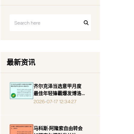
最新资讯
齐尔克泽当选意甲月度
最佳年轻锋霸爆发博洛
尼亚进攻核心就此诞生
2026-07-17 12:34:27
马科斯·阿隆索自由转会