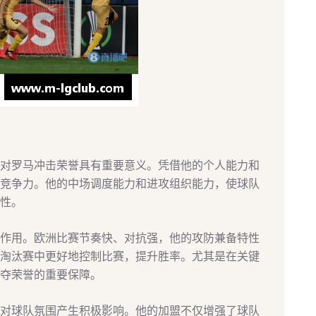
对罗马冲击荣誉具有重要意义。凭借他的个人能力和
竞争力。他的中场调度能力和进攻组织能力，使球队
性。
作用。欧洲比赛节奏快、对抗强，他的攻防兼备特性
淘汰赛中更好地控制比赛，提升胜率。尤其是在关键
夺荣誉的重要保障。
对球队氛围产生积极影响。他的加盟不仅增强了球队