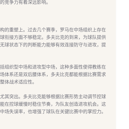
的竞争力有着深远影响。
构的重塑上。过去几个赛季，罗马在中场组织上存在
球衔接方面不够稳定。多夫比克的到来，为球队提供
无球状态下的判断能力能够有效连接防守与进攻，提
括组织型中场和进攻型中场，这种多面性使得教练在
场体系还是双后腰体系，多夫比克都能根据比赛需求
整体战术适应性。
尤其突出。多夫比克能够根据比赛形势主动调节控球
能在控球缓慢时稳住节奏，为队友创造进攻机会。这
中场失误率，也增强了球队在关键比赛中的掌控力。