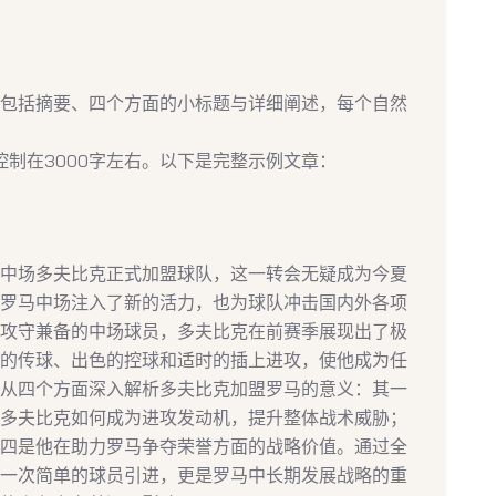
包括摘要、四个方面的小标题与详细阐述，每个自然
控制在3000字左右。以下是完整示例文章：
中场多夫比克正式加盟球队，这一转会无疑成为今夏
罗马中场注入了新的活力，也为球队冲击国内外各项
攻守兼备的中场球员，多夫比克在前赛季展现出了极
的传球、出色的控球和适时的插上进攻，使他成为任
从四个方面深入解析多夫比克加盟罗马的意义：其一
多夫比克如何成为进攻发动机，提升整体战术威胁；
四是他在助力罗马争夺荣誉方面的战略价值。通过全
一次简单的球员引进，更是罗马中长期发展战略的重