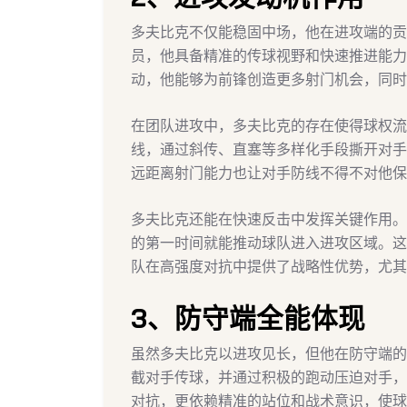
多夫比克不仅能稳固中场，他在进攻端的贡
员，他具备精准的传球视野和快速推进能力
动，他能够为前锋创造更多射门机会，同时
在团队进攻中，多夫比克的存在使得球权流
线，通过斜传、直塞等多样化手段撕开对手
远距离射门能力也让对手防线不得不对他保
多夫比克还能在快速反击中发挥关键作用。
的第一时间就能推动球队进入进攻区域。这
队在高强度对抗中提供了战略性优势，尤其
3、防守端全能体现
虽然多夫比克以进攻见长，但他在防守端的
截对手传球，并通过积极的跑动压迫对手，
对抗，更依赖精准的站位和战术意识，使球