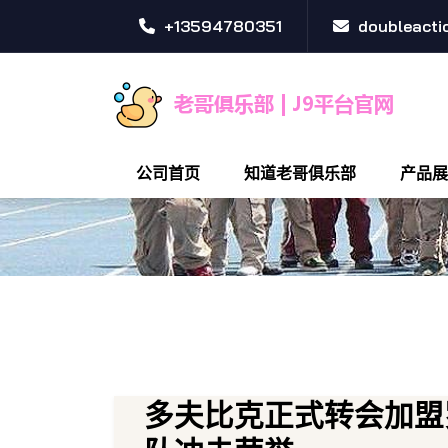
+13594780351
doubleact
公司首页
知道老哥俱乐部
产品展
多夫比克正式转会加盟