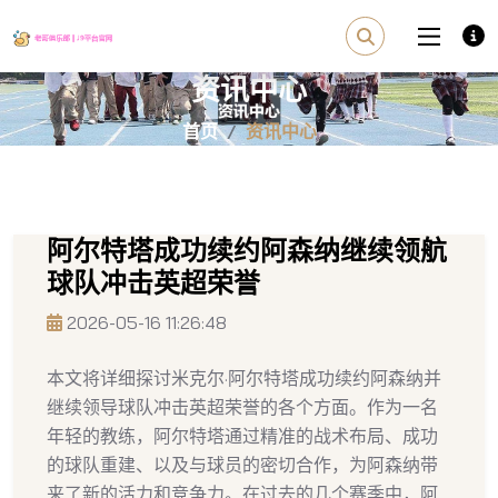
资讯中心
首页
资讯中心
阿尔特塔成功续约阿森纳继续领航
球队冲击英超荣誉
2026-05-16 11:26:48
本文将详细探讨米克尔·阿尔特塔成功续约阿森纳并
继续领导球队冲击英超荣誉的各个方面。作为一名
年轻的教练，阿尔特塔通过精准的战术布局、成功
的球队重建、以及与球员的密切合作，为阿森纳带
来了新的活力和竞争力。在过去的几个赛季中，阿