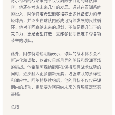
阿尔特塔的战略眼光不仅仅局限于目前的球队阵
容，他还在考虑未来几年的发展。通过在青训系统
的投入，阿尔特塔希望能够培养更多具备潜力的年
轻球员，并逐步在球队内形成可持续发展的良性循
环。他对于阿森纳未来的规划，不仅是提升当下的
竞争力，更是希望打造一支能够长期稳定争夺各项
荣誉的球队。
此外，阿尔特塔也明确表示，球队的战术体系会不
断进化和调整，以适应日新月异的英超和欧洲赛场
的挑战。他希望阿森纳能够在保持现有战术优势的
同时，逐步融入更多创新元素，增强球队的多样性
和适应性。阿尔特塔续约后，他的目标不仅仅是短
期内的成功，更是要为阿森纳未来的辉煌奠定坚实
基础。
总结：