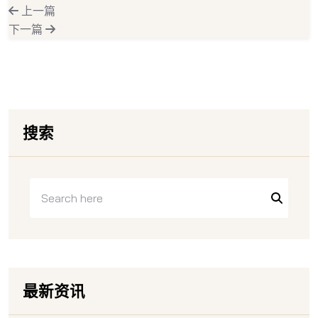
上一篇
下一篇
搜索
最新资讯