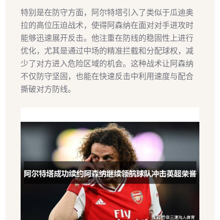
特别是在防守方面，阿尔特塔引入了类似于瓜迪奥
拉的高位压迫战术，使得阿森纳在面对对手进攻时
能够迅速展开反击。他注重在防线的稳固性上进行
优化，尤其是通过中场的精准拦截和分配球权，减
少了对方进入危险区域的机会。这种战术让阿森纳
不仅防守坚固，也能在快速反击中利用速度与配合
撕破对方防线。