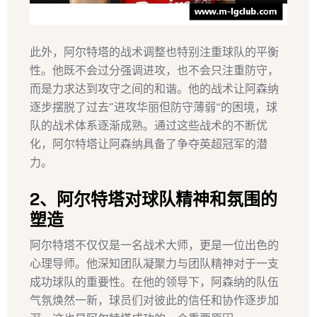
此外，阿尔特塔的战术调整也特别注重球队的平衡
性。他既不会过分强调进攻，也不会只注重防守，
而是力求达到攻守之间的和谐。他的战术让阿森纳
逐步摆脱了过去“进攻华丽但防守薄弱”的困境，球
队的战术体系逐渐成熟。通过这些战术的不断优
化，阿尔特塔让阿森纳具备了争夺英超冠军的潜
力。
2、阿尔特塔对球队精神和氛围的
塑造
阿尔特塔不仅仅是一名战术大师，更是一位出色的
心理导师。他深知团队凝聚力与团队精神对于一支
成功球队的重要性。在他的领导下，阿森纳的队伍
气氛焕然一新，球员们对彼此的信任和协作逐步加