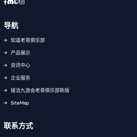
导航
知道老哥俱乐部
产品展示
资讯中心
企业服务
接洽九游会老哥俱乐部新版
SiteMap
联系方式