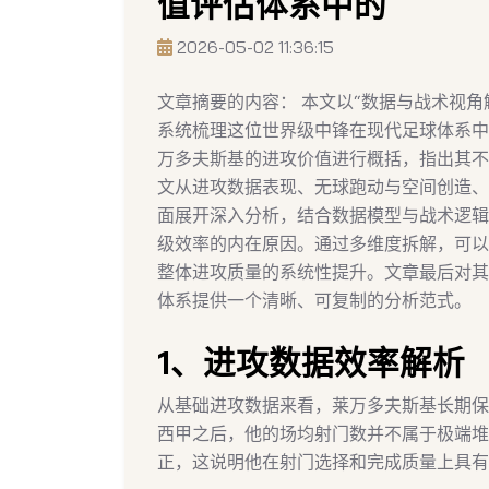
值评估体系中的
2026-05-02 11:36:15
文章摘要的内容： 本文以“数据与战术视
系统梳理这位世界级中锋在现代足球体系中
万多夫斯基的进攻价值进行概括，指出其不
文从进攻数据表现、无球跑动与空间创造、
面展开深入分析，结合数据模型与战术逻辑
级效率的内在原因。通过多维度拆解，可以
整体进攻质量的系统性提升。文章最后对其
体系提供一个清晰、可复制的分析范式。
1、进攻数据效率解析
从基础进攻数据来看，莱万多夫斯基长期保
西甲之后，他的场均射门数并不属于极端堆
正，这说明他在射门选择和完成质量上具有