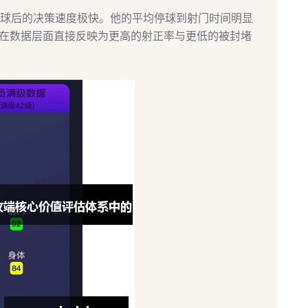
球后的决策速度极快。他的平均停球到射门时间明显
”在数据层面直接反映为更高的射正率与更低的被封堵