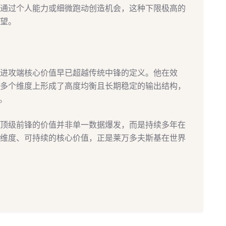
通过个人能力或细微跑动创造机会，这种下限极高的
望。
进攻端核心价值早已超越传统中锋的定义。他在效
多个维度上形成了高度均衡且长期稳定的输出结构，
。
顶级前锋的价值并非单一数据爆发，而是持续多年在
维度、可持续的核心价值，正是莱万多夫斯基在世界