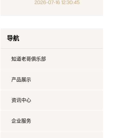
表现回顾与价值解析
2026-07-16 12:30:45
导航
知道老哥俱乐部
产品展示
资讯中心
企业服务