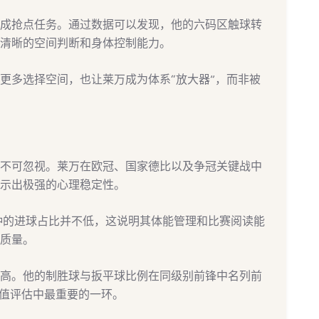
成抢点任务。通过数据可以发现，他的六码区触球转
清晰的空间判断和身体控制能力。
更多选择空间，也让莱万成为体系“放大器”，而非被
不可忽视。莱万在欧冠、国家德比以及争冠关键战中
示出极强的心理稳定性。
钟的进球占比并不低，这说明其体能管理和比赛阅读能
质量。
高。他的制胜球与扳平球比例在同级别前锋中名列前
价值评估中最重要的一环。