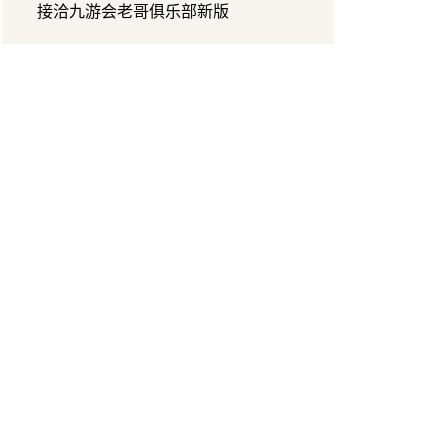
接洽九游会老哥俱乐部新版