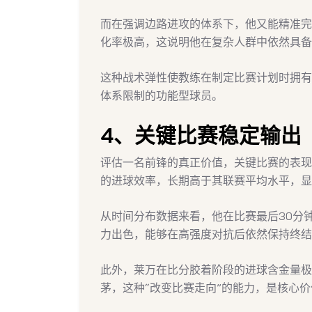
而在强调边路进攻的体系下，他又能精准完
化率极高，这说明他在复杂人群中依然具备
这种战术弹性使教练在制定比赛计划时拥有
体系限制的功能型球员。
4、关键比赛稳定输出
评估一名前锋的真正价值，关键比赛的表现
的进球效率，长期高于其联赛平均水平，显
从时间分布数据来看，他在比赛最后30分
力出色，能够在高强度对抗后依然保持终结
此外，莱万在比分胶着阶段的进球含金量极
茅，这种“改变比赛走向”的能力，是核心