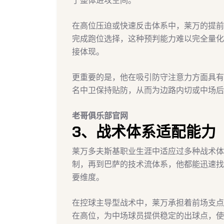
了整体进攻空间。
在高位压迫或快速反击体系中，莱万的提前
完成跑位选择，这种预判能力难以完全量化
接体现。
更重要的是，他在吸引防守注意力方面具有
名中卫保持贴防，从而为边路内切或中场后
老哥俱乐部官网
3、战术体系适配能力
莱万多夫斯基职业生涯中适应过多种战术体
制，再到巴萨的技术流体系，他都能迅速找
要维度。
在控球主导型战术中，莱万承担着前场支点
在高位，为中场球员提供稳定的出球点，使