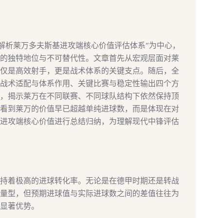
角解析莱万多夫斯基进攻端核心价值评估体系”为中心，
的独特地位与不可替代性。文章首先从宏观层面对莱
仅是高效射手，更是战术体系的关键支点。随后，全
战术适配与体系作用、关键比赛与稳定性输出四个方
，揭示莱万在不同联赛、不同球队结构下依然保持顶
看到莱万的价值早已超越单纯进球数，而是体现在对
进攻端核心价值进行总结归纳，为理解现代中锋评估
持着极高的进球转化率。无论是在德甲时期还是转战
量型，但预期进球值与实际进球数之间的差值往往为
显著优势。