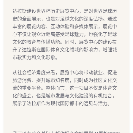
达拉斯建设世界杯历史展览中心，是对世界足球历
史的全面展示，也是对足球文化的深度弘扬。通过
丰富的展览内容、互动体验和多媒体展示，展览中
心不仅让观众近距离感受足球魅力，也强化了足球
文化的教育与传播功能。同时，展览中心的建设提
升了达拉斯在国际体育文化领域的影响力，增强城
市软实力和文化形象。
从社会经济角度来看，展览中心将带动就业、促进
旅游消费、提升城市知名度，同时成为社区文化交
流的重要平台。整体而言，这一项目不仅是体育文
化的盛会，也是城市发展与文化建设的有机结合，
展示了达拉斯作为现代国际都市的远见与活力。
---