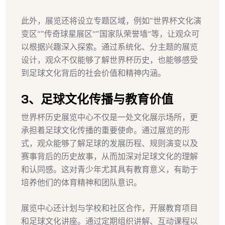
此外，展览还将设立专题区域，例如“世界杯文化演
变区”“传奇球星展区”“国家队荣誉墙”等，让观众可
以根据兴趣深入探索。通过系统化、分主题的展览
设计，观众不仅能够了解世界杯历史，也能够感受
到足球文化背后的社会价值和精神内涵。
3、足球文化传播与教育价值
世界杯历史展览中心不仅是一处文化展示场所，更
承担着足球文化传播的重要使命。通过展览的形
式，观众能够了解足球的发展历程、规则演变以及
赛事背后的历史故事，从而加深对足球文化的理解
和认同感。这对青少年尤其具有教育意义，有助于
培养他们的体育精神和团队意识。
展览中心还计划与学校和社区合作，开展教育项目
和足球文化讲座。通过定期组织讲解、互动课程以