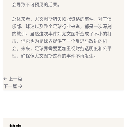
会导致不可预见的后果。
总体来看，尤文图斯错失欧冠资格的事件，对于俱
乐部、球迷以及整个足球行业来说，都是一次深刻
的教训。虽然这次事件对尤文图斯造成了不小的打
击，但它也为足球界提供了一个反思与改进的机
会。未来，足球界需要更加重视财务透明度和公平
性，确保像尤文图斯这样的事件不再发生。
上一篇
下一篇