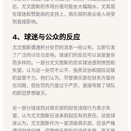
后，尤文图斯的市场价值可能会大幅缩水，尤其是
在球迷和赞助商的支持上，俱乐部的商业收入将受
到直接影响。
4、球迷与公众的反应
尤文图斯遭遇积分处罚的消息一经公布，立即引发
了广泛的讨论与反响。球迷们的反应可以说是复杂
而多样的。一部分尤文图斯的忠实球迷感到愤怒和
失望，认为这一处罚不公平，指责足协和国际足联
的监管不力。他们认为，尽管俱乐部在财务方面存
在问题，但处罚的尺度过于严厉，直接导致了球队
的欧冠梦想破灭。
另一部分球迷则对俱乐部的财务违规行为表示失
望，认为尤文图斯应该承担起应有的责任。这些球
迷认为，尤文图斯作为一家顶级俱乐部，应该严格
遵守财政纪律，保障俱乐部的可持续发展，而不是