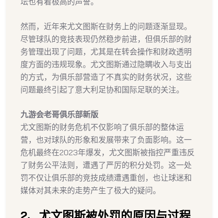
坛也有着极高的声誉。
然而，近年来尤文图斯在财务上的问题逐渐显现。
尽管球队的竞技表现仍然稳步前进，但俱乐部的财
务管理出现了问题，尤其是在转会操作和财政透明
度方面的违规现象。尤文图斯通过隐瞒收入与支出
的方式，为俱乐部营造了不真实的财务状况，这些
问题最终引起了意大利足协和国际足联的关注。
九游会老哥俱乐部新版
尤文图斯的财务危机不仅影响了俱乐部的整体运
营，也对球队的形象和发展带来了负面影响。这一
危机最终在2023年爆发，尤文图斯被指控严重违反
了财务公平法则，遭遇了严厉的积分处罚。这一处
罚不仅让俱乐部的竞技成绩遭遇重创，也让球迷和
媒体对其未来的走势产生了极大的疑问。
2、尤文图斯被处罚的原因与过程