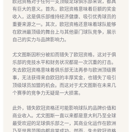
欧冠资格对于任何一支顶级足球俱乐部来说，都具
有巨大的意义。首先，欧冠资格意味着巨额的奖金
收入，这是俱乐部维持经济健康、吸引优秀球员的
重要来源之一。其次，欧冠资格还意味着球队能够
在欧洲最顶级的舞台上与其他豪门球队竞争，展示
自己的实力与品牌影响力。
尤文图斯因积分被扣而错失了欧冠资格，这对于俱
乐部的竞技水平和财务状况都是一次沉重的打击。
失去欧冠资格意味着俱乐部无法再参与欧洲顶级赛
事，无法获得来自欧冠的丰厚奖金，也错失了吸引
顶级球员加盟的机会。而这对于尤文图斯在未来几
个赛季的竞争力无疑是一大损害。
此外，错失欧冠资格还可能影响球队的品牌价值和
商业收入。尤文图斯一直以来都是意大利乃至全球
最受欢迎的足球俱乐部之一，其商业化运作在欧洲
乃至世界范围内都非常成功。然而，失去欧冠资格