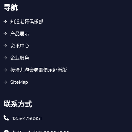
导航
知道老哥俱乐部
产品展示
资讯中心
企业服务
接洽九游会老哥俱乐部新版
SiteMap
联系方式
13594780351