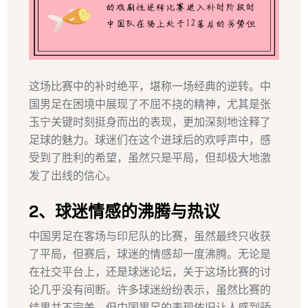
这场比赛中的补时绝平，堪称一场经典的逆转。中
国男足在困境中展现了不屈不挠的精神，尤其是张
玉宁关键时刻挺身而出的表现，更加深刻地诠释了
足球的魅力。球迷们在这个进球后的欢呼声中，感
受到了胜利的希望，虽然只是平局，但却极大地激
发了出线的信心。
2、球迷情感的沸腾与热议
中国男足在客场与印尼队的比赛，虽然最终只收获
了平局，但赛后，球迷的情感却一度沸腾。无论是
在社交平台上，还是球迷论坛，关于这场比赛的讨
论几乎没有间断。许多球迷纷纷表示，虽然比赛的
结果并不完美，但中国男足的表现依旧让人感到骄