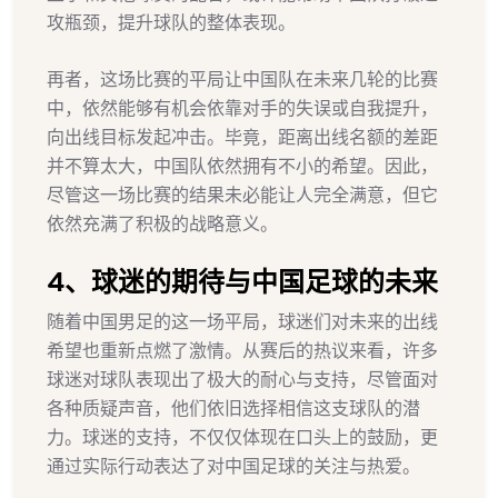
攻瓶颈，提升球队的整体表现。
再者，这场比赛的平局让中国队在未来几轮的比赛
中，依然能够有机会依靠对手的失误或自我提升，
向出线目标发起冲击。毕竟，距离出线名额的差距
并不算太大，中国队依然拥有不小的希望。因此，
尽管这一场比赛的结果未必能让人完全满意，但它
依然充满了积极的战略意义。
4、球迷的期待与中国足球的未来
随着中国男足的这一场平局，球迷们对未来的出线
希望也重新点燃了激情。从赛后的热议来看，许多
球迷对球队表现出了极大的耐心与支持，尽管面对
各种质疑声音，他们依旧选择相信这支球队的潜
力。球迷的支持，不仅仅体现在口头上的鼓励，更
通过实际行动表达了对中国足球的关注与热爱。