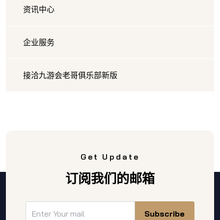
资讯中心
企业服务
接洽九游会老哥俱乐部新版
Get Update
订阅我们的邮箱
Subscribe