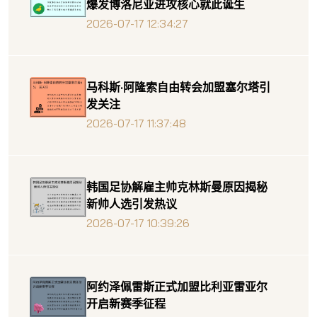
爆发博洛尼亚进攻核心就此诞生
2026-07-17 12:34:27
马科斯·阿隆索自由转会加盟塞尔塔引
发关注
2026-07-17 11:37:48
韩国足协解雇主帅克林斯曼原因揭秘
新帅人选引发热议
2026-07-17 10:39:26
阿约泽佩雷斯正式加盟比利亚雷亚尔
开启新赛季征程