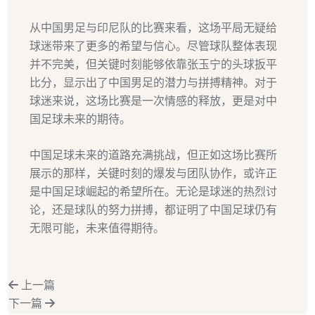
从中国男足与印尼队的比赛来看，这场平局无疑给
球迷带来了更多的希望与信心。尽管球队整体表现
并不完美，但关键时刻能够依靠张玉宁的头球扳平
比分，显示出了中国男足的潜力与拼搏精神。对于
球迷来说，这场比赛是一次情感的释放，更是对中
国足球未来的期待。
中国足球未来的道路充满挑战，但正如这场比赛所
展示的那样，关键时刻的爆发与团队协作，或许正
是中国足球崛起的希望所在。无论是球迷的热烈讨
论，还是球队的努力拼搏，都证明了中国足球仍有
无限可能，未来值得期待。
上一篇
下一篇