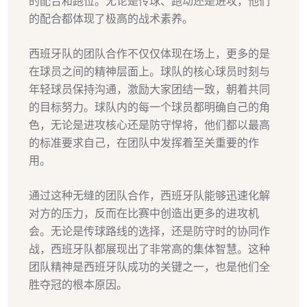
的配合和跑位。无论是传球、跑动还是进攻，他们
的配合都体现了极高的战术素养。
西班牙队的团队合作不仅仅体现在场上，更多的是
在球员之间的精神层面上。球队的核心球员时刻与
年轻球员保持沟通，激励大家团结一致，朝着共同
的目标努力。球队内的每一个球员都明确自己的角
色，无论是进攻核心还是防守悍将，他们都以最高
的标准要求自己，在团队中发挥着至关重要的作
用。
通过这种无缝的团队合作，西班牙队能够迅速化解
对方的压力，反而在比赛中创造出更多的进攻机
会。无论是传球路线的选择，还是防守时的协同作
战，西班牙队都展现出了非常高的集体智慧。这种
团队精神是西班牙队成功的关键之一，也是他们全
胜夺冠的根本原因。