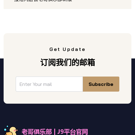
Get Update
订阅我们的邮箱
Subscribe