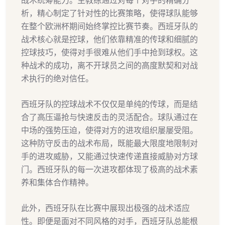
战术统筹能力。主教练通过对每个对手的精确分
析，精心制定了针对性的比赛策略，使得球队能够
在整个欧洲杯期间始终掌控比赛节奏。西班牙队的
战术核心就是控球，他们依靠精准的传球和细腻的
控球技巧，使得对手很难从他们手中抢到球权。这
种战术的成功，离不开球员之间的高度默契和对战
术执行的绝对信任。
西班牙队的控球战术不仅仅是单纯的传球，而是结
合了高压逼抢与快速反击的灵活配合。球队通过在
中场的强势压迫，使得对方的进攻组织屡屡受阻。
这种防守反击的战术布局，既能最大限度地限制对
手的进攻威胁，又能通过快速传递直接威胁对方球
门。西班牙队的每一次进攻都体现了极高的战术素
养和集体合作精神。
此外，西班牙队在比赛中展现出极强的战术适应
性。即便是面对不同风格的对手，西班牙队总能根