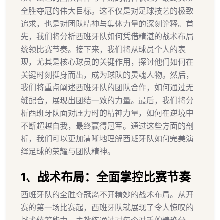
全胜夺冠的伟大目标。这不仅是对足球技艺的极致
追求，也是对团队精神与集体力量的深刻诠释。首
先，我们将分析西班牙队如何凭借精湛的战术布局
统领比赛节奏。接下来，我们将从球员个人的表
现，尤其是核心球员的关键作用，探讨他们如何在
关键时刻挺身而出，成为球队的灵魂人物。然后，
我们将重点阐述西班牙队的团队合作，如何通过无
缝配合，展现出团结一致的力量。最后，我们将分
析西班牙队面对压力时的精神力量，如何在逆境中
不断超越自我，最终赢得冠军。通过这些方面的剖
析，我们可以更加清晰地理解西班牙队如何完美演
绎足球的荣耀与团队精神。
1、战术布局：全面掌控比赛节奏
西班牙队的全胜夺冠离不开精妙的战术布局。从开
赛的第一场比赛起，西班牙队就展现了令人惊叹的