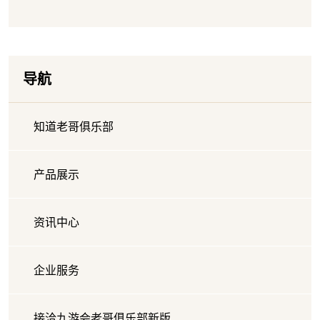
导航
知道老哥俱乐部
产品展示
资讯中心
企业服务
接洽九游会老哥俱乐部新版