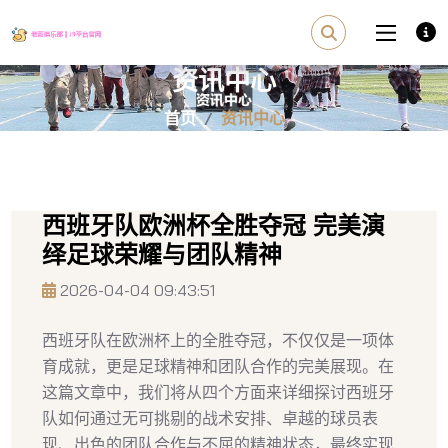
资讯中心
首页
资讯中心
西班牙队欧洲杯全胜夺冠 完美演
绎足球荣耀与团队精神
2026-04-04 09:43:51
西班牙队在欧洲杯上的全胜夺冠，不仅仅是一项体
育成就，更是足球精神和团队合作的完美展现。在
这篇文章中，我们将从四个方面来详细探讨西班牙
队如何通过无可挑剔的战术安排、卓越的球员表
现、出色的团队合作与不屈的精神状态，最终实现