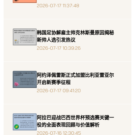
2026-07-17 11:37:48
韩国足协解雇主帅克林斯曼原因揭秘
新帅人选引发热议
2026-07-17 10:39:26
阿约泽佩雷斯正式加盟比利亚雷亚尔
开启新赛季征程
2026-07-17 09:41:20
阿拉巴迎战巴西世界杯预选赛关键一
役的全面表现回顾与价值解析
2026-07-16 12:30:45