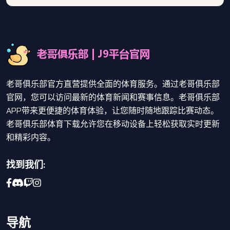
老哥俱乐部官方直营提供全面的体育服务。通过老哥俱乐部
官网，您可以访问最新的体育新闻和赛事信息。老哥俱乐部
APP带来更便捷的体育体验，让您随时随地跟踪比赛动态。
老哥俱乐部体育下载允许您在移动设备上轻松获取实时更新
和精彩内容。
找到我们:
导航