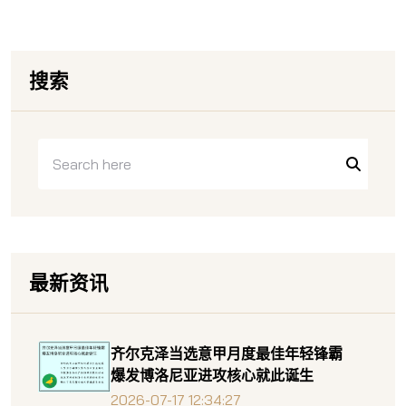
搜索
最新资讯
齐尔克泽当选意甲月度最佳年轻锋霸
爆发博洛尼亚进攻核心就此诞生
2026-07-17 12:34:27