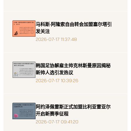
马科斯·阿隆索自由转会加盟塞尔塔引
发关注
2026-07-17 11:37:48
韩国足协解雇主帅克林斯曼原因揭秘
新帅人选引发热议
2026-07-17 10:39:26
阿约泽佩雷斯正式加盟比利亚雷亚尔
开启新赛季征程
2026-07-17 09:41:20