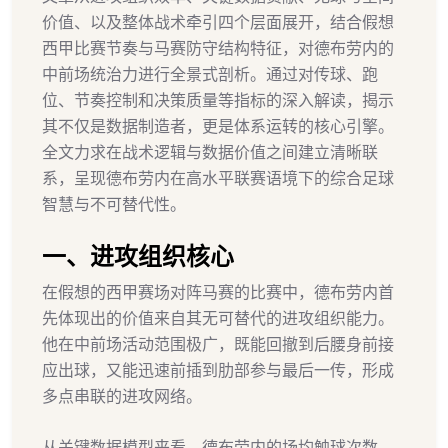
价值、以及整体战术牵引四个层面展开，结合假想
西甲比赛节奏与马赛防守结构特征，对德布劳内的
中前场统治力进行全景式剖析。通过对传球、跑
位、节奏控制和决策质量等指标的深入解读，揭示
其不仅是数据制造者，更是体系运转的核心引擎。
全文力求在战术逻辑与数据价值之间建立清晰联
系，呈现德布劳内在高水平联赛语境下的综合足球
智慧与不可替代性。
一、进攻组织核心
在假想的西甲赛场对阵马赛的比赛中，德布劳内首
先体现出的价值来自其无可替代的进攻组织能力。
他在中前场活动范围极广，既能回撤到后腰身前接
应出球，又能迅速前插到肋部参与最后一传，形成
多点串联的进攻网络。
从关键数据模型来看，德布劳内的场均触球次数、