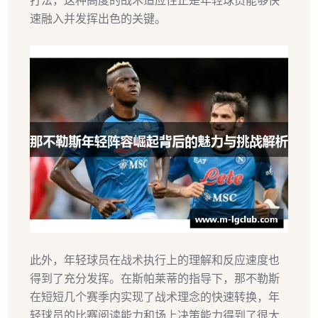
打法，这种高度的战术适应性正是年轻球员能够快
速融入并发挥出色的关键。
此外，年轻球员在战术执行上的理解和反应速度也
得到了充分发挥。在斯帕莱蒂的指导下，那不勒斯
在短短几个赛季内实现了战术理念的快速转换，年
轻球员的比赛阅读能力和场上决策能力得到了很大