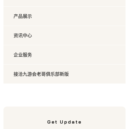
产品展示
资讯中心
企业服务
接洽九游会老哥俱乐部新版
Get Update