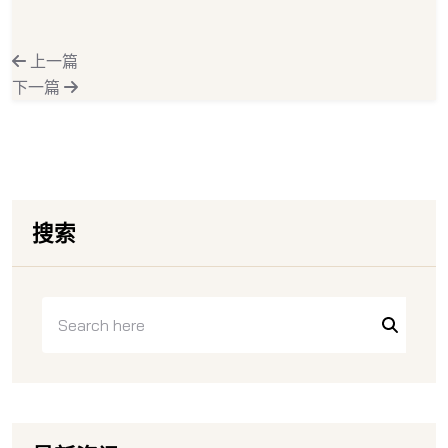
上一篇
下一篇
搜索