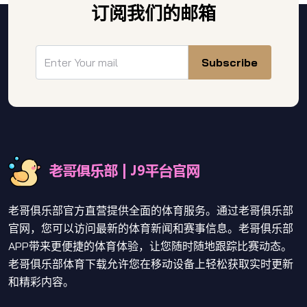
订阅我们的邮箱
Subscribe
老哥俱乐部官方直营提供全面的体育服务。通过老哥俱乐部
官网，您可以访问最新的体育新闻和赛事信息。老哥俱乐部
APP带来更便捷的体育体验，让您随时随地跟踪比赛动态。
老哥俱乐部体育下载允许您在移动设备上轻松获取实时更新
和精彩内容。