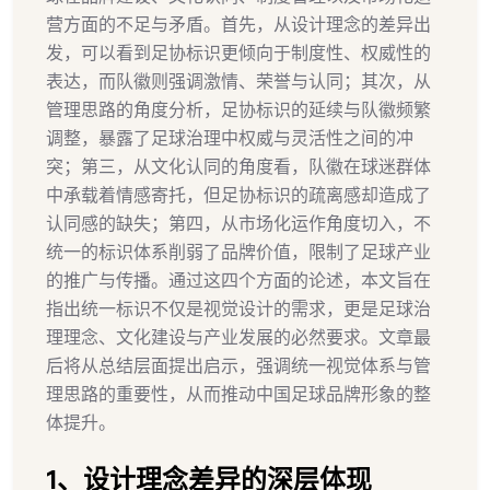
营方面的不足与矛盾。首先，从设计理念的差异出
发，可以看到足协标识更倾向于制度性、权威性的
表达，而队徽则强调激情、荣誉与认同；其次，从
管理思路的角度分析，足协标识的延续与队徽频繁
调整，暴露了足球治理中权威与灵活性之间的冲
突；第三，从文化认同的角度看，队徽在球迷群体
中承载着情感寄托，但足协标识的疏离感却造成了
认同感的缺失；第四，从市场化运作角度切入，不
统一的标识体系削弱了品牌价值，限制了足球产业
的推广与传播。通过这四个方面的论述，本文旨在
指出统一标识不仅是视觉设计的需求，更是足球治
理理念、文化建设与产业发展的必然要求。文章最
后将从总结层面提出启示，强调统一视觉体系与管
理思路的重要性，从而推动中国足球品牌形象的整
体提升。
1、设计理念差异的深层体现