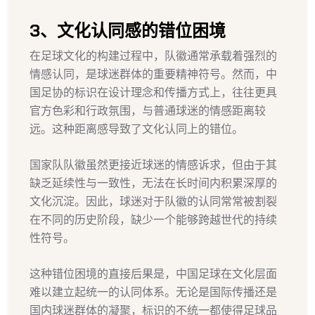
3、文化认同感的错位困境
在足球文化的构建过程中，队徽通常承载着强烈的
情感认同，是球迷群体的重要精神符号。然而，中
国足协的标识在设计理念和传播方式上，往往更具
官方色彩和行政氛围，与普通球迷的情感距离较
远。这种距离感导致了文化认同上的错位。
国家队队徽虽然更接近球迷的情感诉求，但由于其
缺乏延续性与一致性，无法在长时间内积累深厚的
文化沉淀。因此，球迷对于队徽的认同常常被割裂
在不同的历史阶段，缺少一个能够跨越世代的持续
性符号。
这种错位困境的直接后果是，中国足球在文化层面
难以建立起统一的认同体系。无论是国际传播还是
国内球迷群体的凝聚，标识的不统一都使得足球品