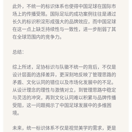
此外，不统一的标识体系也使得中国足球在国际市
场上的传播受限。国际足坛的成功案例往往是通过
长久的标识积淀形成强大的品牌效应，而中国足球
在这一点上缺乏持续性与一致性，进一步削弱了其
在全球范围内的竞争力。
总结：
综上所述，足协标识与队徽不统一的背后，不仅是
设计层面的选择差异，更深刻地反映了管理思路的
矛盾、文化认同的错位以及市场化发展中的不足。
从设计理念的理性与激情对立，到管理思路中稳定
与灵活的冲突，再到文化认同难以积累与品牌传播
受阻，这一问题揭示了中国足球发展中的多维困
境。
未来，统一标识体系不仅是视觉美学的需求，更是