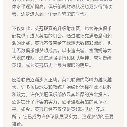
体水平逐渐提高，俱乐部的财政状况也逐步得到改
善，逐步进入到一个更为繁荣的时代。
不仅如此，英冠联赛的升级附加赛，也为许多俱乐
部提供了进入英超的机会。通过这场充满悬念和刺
激的比赛，英冠不仅带给了球迷无数精彩瞬间，也
让无数俱乐部梦想成真。以卡迪夫城、富勒姆等为
代表的球队，通过顽强拼搏和团队精神，成功晋级
英超，成为英冠历史上最为耀眼的明星。
随着联赛逐渐步入正轨，英冠联赛的影响力越来越
大，许多顶级球员和教练开始纷纷选择在此地执教
和效力。许多英冠俱乐部依靠其雄厚的资金投入，
逐步提升了阵容的实力，逐渐逼近英超的竞争水
平。如今，英冠已经不仅仅是英超球队的“养成
所”，它已成为许多球队展现实力、追逐梦想的重要
舞台。