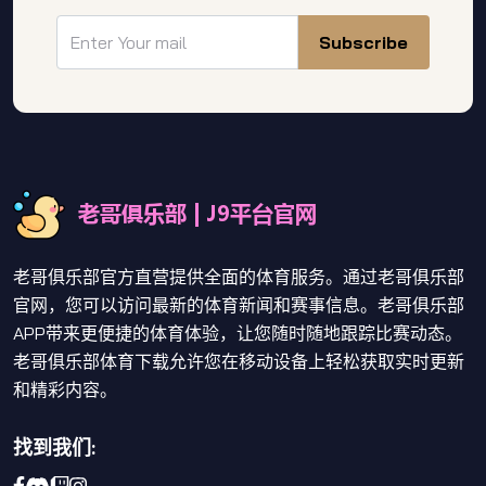
Subscribe
老哥俱乐部官方直营提供全面的体育服务。通过老哥俱乐部
官网，您可以访问最新的体育新闻和赛事信息。老哥俱乐部
APP带来更便捷的体育体验，让您随时随地跟踪比赛动态。
老哥俱乐部体育下载允许您在移动设备上轻松获取实时更新
和精彩内容。
找到我们: