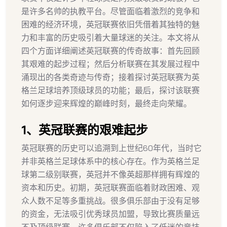
是许多名帅的执教平台。尽管面临着激烈的竞争和
困难的经济环境，英冠联赛依旧凭借着其独特的魅
力和丰富的历史吸引着大量球迷的关注。本文将从
四个方面详细阐述英冠联赛的传奇故事：首先回顾
其艰难的起步过程；然后分析联赛在其发展过程中
涌现出的各类奇迹与传奇；接着探讨英冠联赛为英
格兰足球培养顶级球员的功能；最后，探讨该联赛
如何逐步迎来辉煌的巅峰时刻，最终走向荣耀。
1、英冠联赛的艰难起步
英冠联赛的历史可以追溯到上世纪60年代，当时它
并非英格兰足球体系中的核心存在。作为英格兰足
球第二级别联赛，英冠并不像英超那样拥有辉煌的
资本和历史。初期，英冠联赛面临着财政困难、观
众人数不足等多重挑战。很多俱乐部由于没有足够
的资金，无法吸引优秀球员加盟，导致比赛质量远