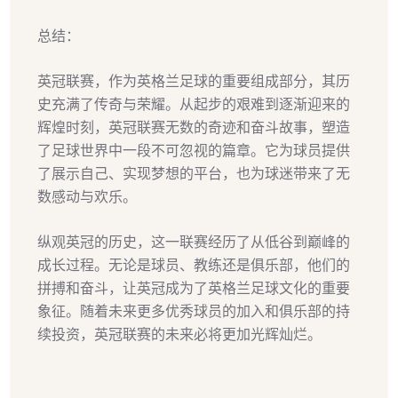
总结：
英冠联赛，作为英格兰足球的重要组成部分，其历
史充满了传奇与荣耀。从起步的艰难到逐渐迎来的
辉煌时刻，英冠联赛无数的奇迹和奋斗故事，塑造
了足球世界中一段不可忽视的篇章。它为球员提供
了展示自己、实现梦想的平台，也为球迷带来了无
数感动与欢乐。
纵观英冠的历史，这一联赛经历了从低谷到巅峰的
成长过程。无论是球员、教练还是俱乐部，他们的
拼搏和奋斗，让英冠成为了英格兰足球文化的重要
象征。随着未来更多优秀球员的加入和俱乐部的持
续投资，英冠联赛的未来必将更加光辉灿烂。