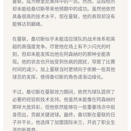
曼联，成为穆里尼奥阵中的一员。然而，这段经历
却未能给桑切斯带来他预期中的成功。虽然他依然
具备很高的技术水平，但在曼联，他的表现却没有
能够达到巅峰。
在曼联，桑切斯似乎未能适应球队的战术体系和英
超的高强度竞争。尽管他在场上有不少闪光的时
刻，但却未能发挥出他在阿森纳时的那种全能表
现。他的状态也开始受到伤病的困扰，导致了比赛
时间的减少。加上曼联当时更倾向于依赖一些其他
球员的发挥，使得桑切斯的角色逐渐边缘化。
不过，桑切斯在曼联效力期间，依然为球队提供了
必要的经验和技术支持。他虽然未能像在阿森纳时
那样大放异彩，但他依然能够在一些重要场次中挺
身而出，贡献关键进球。最终，桑切斯在曼联的日
子并不长，他选择了加盟国际米兰，开启了职业生
涯的新篇章。