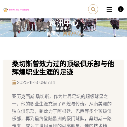
资讯中心
首页
资讯中心
桑切斯曾效力过的顶级俱乐部与他
辉煌职业生涯的足迹
2025-11-16 09:17:14
亚历克西斯·桑切斯，作为世界足坛的超级球星之
一，他的职业生涯充满了辉煌与传奇。从南美洲的
独立俱乐部，到效力于阿根廷、巴西等多个顶级俱
乐部，再到最终登陆欧洲的豪门球队，桑切斯一路
走来，成为了世界足坛的闪亮明星。他的技术精