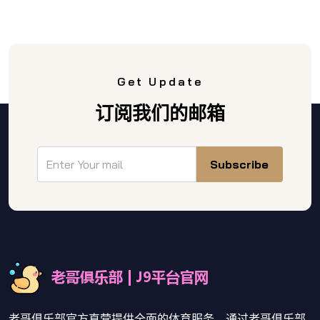
Get Update
订阅我们的邮箱
Subscribe
老哥俱乐部官方直营提供全面的体育服务。通过老哥俱乐部