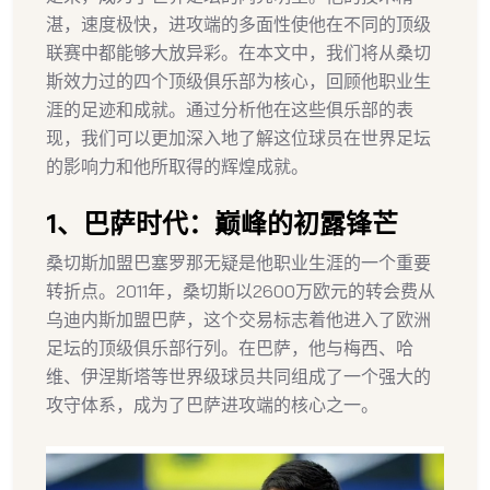
湛，速度极快，进攻端的多面性使他在不同的顶级
联赛中都能够大放异彩。在本文中，我们将从桑切
斯效力过的四个顶级俱乐部为核心，回顾他职业生
涯的足迹和成就。通过分析他在这些俱乐部的表
现，我们可以更加深入地了解这位球员在世界足坛
的影响力和他所取得的辉煌成就。
1、巴萨时代：巅峰的初露锋芒
桑切斯加盟巴塞罗那无疑是他职业生涯的一个重要
转折点。2011年，桑切斯以2600万欧元的转会费从
乌迪内斯加盟巴萨，这个交易标志着他进入了欧洲
足坛的顶级俱乐部行列。在巴萨，他与梅西、哈
维、伊涅斯塔等世界级球员共同组成了一个强大的
攻守体系，成为了巴萨进攻端的核心之一。