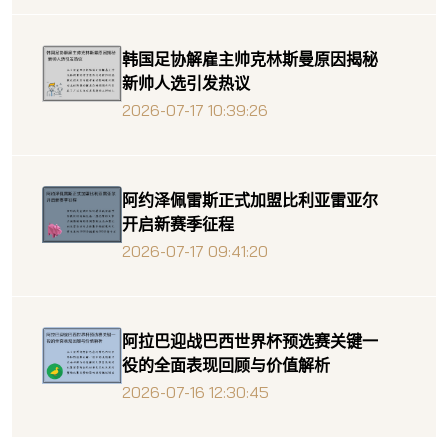
韩国足协解雇主帅克林斯曼原因揭秘
新帅人选引发热议
2026-07-17 10:39:26
阿约泽佩雷斯正式加盟比利亚雷亚尔
开启新赛季征程
2026-07-17 09:41:20
阿拉巴迎战巴西世界杯预选赛关键一
役的全面表现回顾与价值解析
2026-07-16 12:30:45