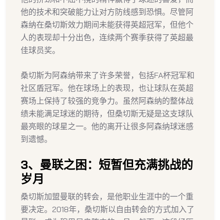
他的技术和突破能力让对方防线感到恐惧。尽管阿
森纳在桑切斯效力期间未能获得英超冠军，但他个
人的表现却十分出色，连续两个赛季获得了英超最
佳球员奖。
桑切斯为阿森纳带来了许多荣誉，包括FA杯冠军和
社区盾冠军。他在球场上的表现，也让球队在英超
赛场上保持了较强的竞争力。虽然阿森纳的整体战
绩未能满足球迷的期待，但桑切斯无疑是这支球队
最亮眼的球星之一。他的离开让很多阿森纳球迷感
到遗憾。
3、曼联之困：短暂但充满挑战的
岁月
桑切斯加盟曼联的转会，是他职业生涯中的一个重
要决定。2018年，桑切斯以自由转会的方式加入了