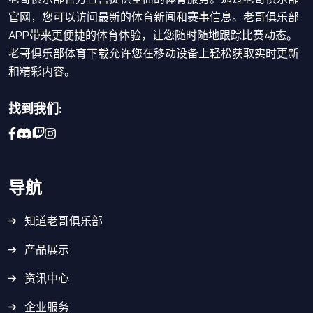
官网，您可以访问最新的体育新闻和赛事信息。老哥俱乐部
APP带来更便捷的体育体验，让您随时随地跟踪比赛动态。
老哥俱乐部体育下载允许您在移动设备上轻松获取实时更新
和精彩内容。
找到我们:
导航
知道老哥俱乐部
产品展示
资讯中心
企业服务