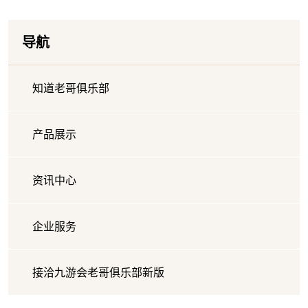
导航
知道老哥俱乐部
产品展示
资讯中心
企业服务
接洽九游会老哥俱乐部新版