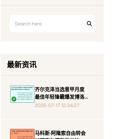
最新资讯
齐尔克泽当选意甲月度
最佳年轻锋霸爆发博洛
尼亚进攻核心就此诞生
2026-07-17 12:34:27
马科斯·阿隆索自由转会