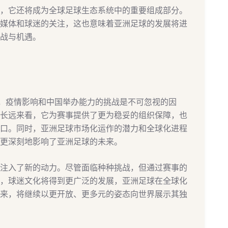
，它还将成为全球足球生态系统中的重要组成部分。
媒体和球迷的关注，这也意味着亚洲足球的发展将进
战与机遇。
来看，疫情影响和中国举办能力的挑战是不可忽视的因
长远来看，它为赛事提供了更为稳妥的组织保障，也
口。同时，亚洲足球市场化运作的潜力和全球化进程
更深刻地影响了亚洲足球的未来。
注入了新的动力。尽管面临种种挑战，但通过赛事的
，球迷文化将得到更广泛的发展，亚洲足球在全球化
来，将继续以更开放、更多元的姿态向世界展示其独