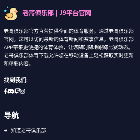
老哥俱乐部官方直营提供全面的体育服务。通过老哥俱乐部
官网，您可以访问最新的体育新闻和赛事信息。老哥俱乐部
APP带来更便捷的体育体验，让您随时随地跟踪比赛动态。
老哥俱乐部体育下载允许您在移动设备上轻松获取实时更新
和精彩内容。
找到我们:
导航
知道老哥俱乐部