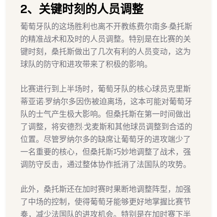
2、关键时刻的人员调整
葡萄牙队的这场胜利也离不开教练费尔南多·桑托斯
的精准战术和及时的人员调整。特别是在比赛的关
键时刻，桑托斯做出了几次有利的人员变动，这为
球队的防守和进攻带来了积极的影响。
比赛进行到上半场时，葡萄牙队的核心球员克里斯
蒂亚诺·罗纳尔多因伤被迫离场，这本可能对葡萄牙
队的士气产生极大影响。但桑托斯在第一时间做出
了调整，将安德烈·戈麦斯和其他球员调整到合适的
位置。尽管罗纳尔多的缺席让葡萄牙的进攻端少了
一名重要的核心，但桑托斯巧妙地调整了战术，强
调防守反击，通过整体协作抵消了法国队的攻势。
此外，桑托斯还在加时赛时果断地调整阵型，加强
了中场的控制，使得葡萄牙能够更好地掌握比赛节
奏，减少法国队的进攻机会。特别是在加时赛下半