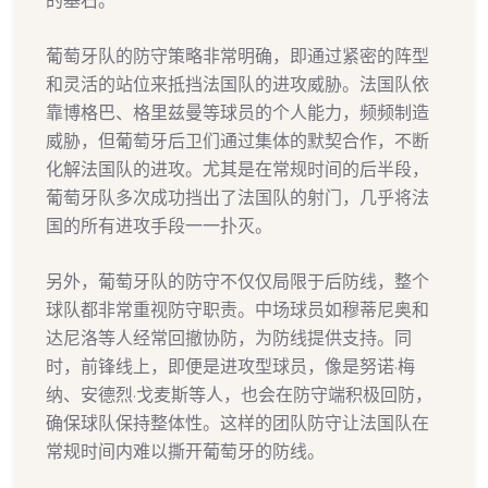
的基石。
葡萄牙队的防守策略非常明确，即通过紧密的阵型
和灵活的站位来抵挡法国队的进攻威胁。法国队依
靠博格巴、格里兹曼等球员的个人能力，频频制造
威胁，但葡萄牙后卫们通过集体的默契合作，不断
化解法国队的进攻。尤其是在常规时间的后半段，
葡萄牙队多次成功挡出了法国队的射门，几乎将法
国的所有进攻手段一一扑灭。
另外，葡萄牙队的防守不仅仅局限于后防线，整个
球队都非常重视防守职责。中场球员如穆蒂尼奥和
达尼洛等人经常回撤协防，为防线提供支持。同
时，前锋线上，即便是进攻型球员，像是努诺·梅
纳、安德烈·戈麦斯等人，也会在防守端积极回防，
确保球队保持整体性。这样的团队防守让法国队在
常规时间内难以撕开葡萄牙的防线。