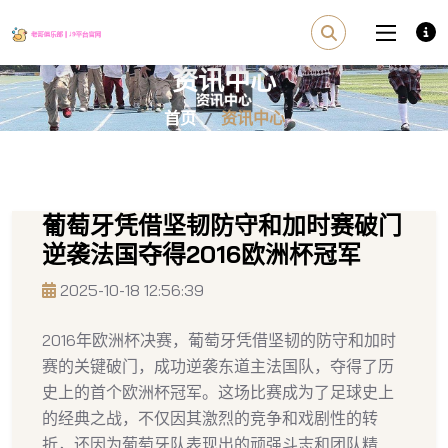
资讯中心
首页
资讯中心
葡萄牙凭借坚韧防守和加时赛破门
逆袭法国夺得2016欧洲杯冠军
2025-10-18 12:56:39
2016年欧洲杯决赛，葡萄牙凭借坚韧的防守和加时
赛的关键破门，成功逆袭东道主法国队，夺得了历
史上的首个欧洲杯冠军。这场比赛成为了足球史上
的经典之战，不仅因其激烈的竞争和戏剧性的转
折，还因为葡萄牙队表现出的顽强斗志和团队精