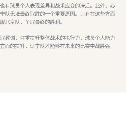
也有球员个人表现差异和战术应变的滞后。此外，心
宁队无法最终取胜的一个重要原因。只有在这些方面
服北京队，争取最终的胜利。
取教训，注重提升整体战术的执行力，球员个人能力
方面的提升，辽宁队才能够在未来的比赛中战胜强