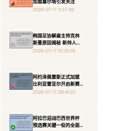
加盟塞尔塔引发关注
2026-07-17 11:37:48
韩国足协解雇主帅克林
斯曼原因揭秘 新帅人选
引发热议
2026-07-17 10:39:26
阿约泽佩雷斯正式加盟
比利亚雷亚尔开启新赛
季征程
2026-07-17 09:41:20
阿拉巴迎战巴西世界杯
预选赛关键一役的全面