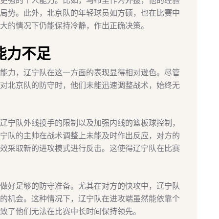
更强的个人能力。比如，马布里作为外援，他的经验
局势。此外，北京队的年轻球员如方硕，也在比赛中
大的情况下仍能保持冷静，作出正确决策。
能力不足
能力，辽宁队在这一方面的表现显得相对逊色。尽管
对北京队的防守时，他们未能迅速调整战术，始终无
辽宁队外线投手的限制以及加强内线的篮板球控制，
宁队的主帅在战术调整上未能及时作出反应，对方的
效采取新的进攻模式进行反击。这使得辽宁队在比赛
做好足够的防守准备。尤其在对方的快攻中，辽宁队
的机会。这种情况下，辽宁队在进攻端虽然能依靠个
致了他们无法在比赛中长时间保持领先。