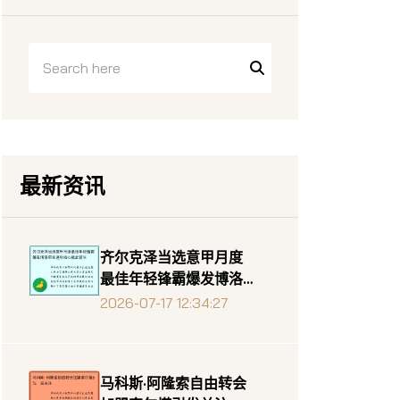
最新资讯
齐尔克泽当选意甲月度
最佳年轻锋霸爆发博洛
尼亚进攻核心就此诞生
2026-07-17 12:34:27
马科斯·阿隆索自由转会