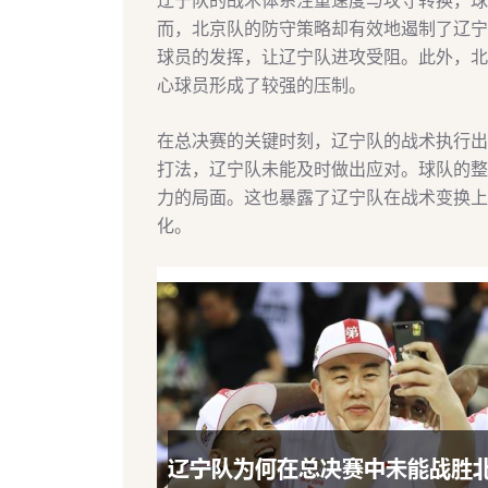
辽宁队的战术体系注重速度与攻守转换，球
而，北京队的防守策略却有效地遏制了辽宁
球员的发挥，让辽宁队进攻受阻。此外，北
心球员形成了较强的压制。
在总决赛的关键时刻，辽宁队的战术执行出
打法，辽宁队未能及时做出应对。球队的整
力的局面。这也暴露了辽宁队在战术变换上
化。