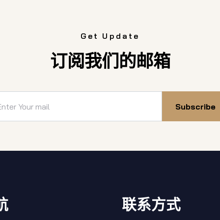
Get Update
订阅我们的邮箱
Subscribe
航
联系方式