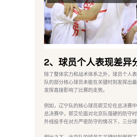
2、球员个人表现差异
除了整体实力和战术体系之外，球员个人表
队的部分核心球员未能在关键时刻发挥出最
发挥直接影响了比赛的走势。
例如，辽宁队的核心球员郭艾伦在总决赛中
总决赛中，郭艾伦面对北京队强硬的防守时
外线投手在对方严密防守的情况下，三分球