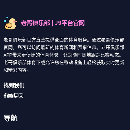
老哥俱乐部官方直营提供全面的体育服务。通过老哥俱乐部
官网，您可以访问最新的体育新闻和赛事信息。老哥俱乐部
APP带来更便捷的体育体验，让您随时随地跟踪比赛动态。
老哥俱乐部体育下载允许您在移动设备上轻松获取实时更新
和精彩内容。
找到我们:
导航