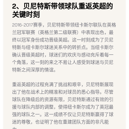
2、贝尼特斯带领球队重返英超的
关键时刻
2016-2017赛季，贝尼特斯带领纽卡斯尔联队在英格
兰冠军联赛（英格兰第二级联赛）中表现出色，最
终以冠军身份成功晋级英超。这一时刻成为了贝尼
特斯与纽卡斯尔球迷关系中的转折点。当纽卡斯尔
确认晋级英超时，球迷们的欢庆与感动充斥着每一
个角落，这一刻的来之不易让人感受到球迷与贝尼
特斯之间深厚的情谊。
重返英超的过程充满了挑战和艰辛，贝尼特斯展现
出了他在战术上的精准和对球员的悉心指导。尽管
球队在降级后的资源有限，贝尼特斯通过有效的引
援与球队内部的调整，使得纽卡斯尔成为了英冠最
强的球队之一。这一成绩不仅让贝尼特斯赢得了球
迷的尊敬，也证明了他在重建团队方面的非凡能