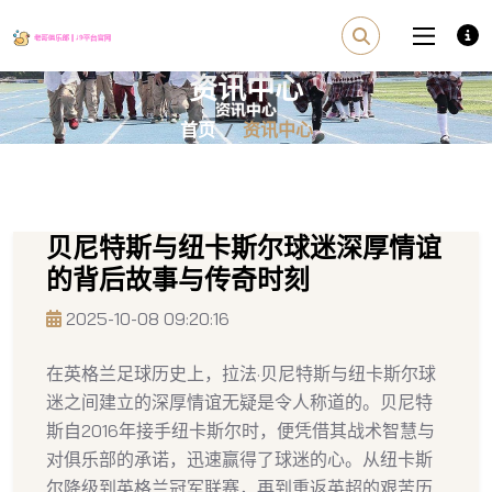
资讯中心
首页
资讯中心
贝尼特斯与纽卡斯尔球迷深厚情谊
的背后故事与传奇时刻
2025-10-08 09:20:16
在英格兰足球历史上，拉法·贝尼特斯与纽卡斯尔球
迷之间建立的深厚情谊无疑是令人称道的。贝尼特
斯自2016年接手纽卡斯尔时，便凭借其战术智慧与
对俱乐部的承诺，迅速赢得了球迷的心。从纽卡斯
尔降级到英格兰冠军联赛，再到重返英超的艰苦历