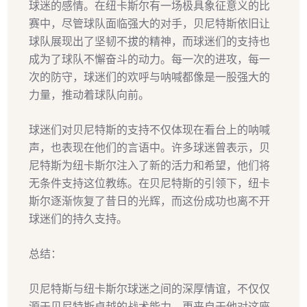
球迷的感情。在纽卡斯尔有一场极具象征意义的比
赛中，尽管球队面临强大的对手，贝尼特斯依旧让
球队展现出了坚韧不拔的精神，而球迷们的支持也
成为了球队不懈奋斗的动力。每一次的进攻，每一
次的防守，球迷们的欢呼与呐喊都像是一股强大的
力量，推动着球队向前。
球迷们对贝尼特斯的支持不仅体现在看台上的呐喊
声，也表现在他们的言语中。许多球迷曾表示，贝
尼特斯为纽卡斯尔注入了新的活力和希望，他们将
无条件支持这位教练。在贝尼特斯的引领下，纽卡
斯尔逐渐恢复了昔日的光辉，而这份成功也离不开
球迷们的持久支持。
总结：
贝尼特斯与纽卡斯尔球迷之间的深厚情谊，不仅仅
源于贝尼特斯卓越的战术能力，更来自于他对这座