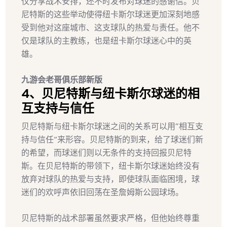
仅分享战术安排，还不时发布对球迷的感谢信。贝
尼特斯的这些举动使得纽卡斯尔球迷更加深刻地感
受到他对这座城市、这支球队的热爱与责任。他不
仅是球队的主教练，也是纽卡斯尔球迷心中的英
雄。
九游会老哥俱乐部新版
4、贝尼特斯与纽卡斯尔球迷的相
互支持与信任
贝尼特斯与纽卡斯尔球迷之间的关系可以用“相互支
持与信任”来形容。贝尼特斯的到来，给了球迷们新
的希望，而球迷们则以无条件的支持回报贝尼特
斯。在贝尼特斯的带领下，纽卡斯尔球迷始终没有
放弃对球队的热爱与支持，即使球队面临困境，球
迷们的欢呼声依旧回荡在圣詹姆斯公园球场。
贝尼特斯的战术部署虽然要求严格，但他始终尊重