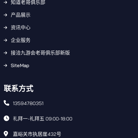
知道老哥俱乐部
产品展示
资讯中心
企业服务
接洽九游会老哥俱乐部新版
SiteMap
联系方式
13594780351
礼拜一-礼拜五 09:00-18:00
嘉峪关市执居崖432号