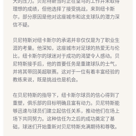
大的压力。贝尼特斯当时正在皇马的工作并未取得
理想的成绩，但他选择了接受挑战，来到纽卡斯
尔，部分原因是他对这座城市和这支球队的潜力深
信不疑。
贝尼特斯对纽卡斯尔的承诺并非仅仅是为了职业生
涯的考量。他深知，这座城市对足球的热爱无与伦
比，纽卡斯尔的球迷对于成功的渴望令人感动。贝
尼特斯接手后，他的首要任务是重建球队的士气，
并将其带回英超联赛。这对于一位有着丰富经验的
教练来说，既是挑战也是机会。
在贝尼特斯的指导下，纽卡斯尔球员的信心得到了
重塑，俱乐部的目标明确且富有动力。贝尼特斯能
够迅速与球员们建立起信任关系，推动他们在场上
场下共同努力。这种信任为之后的成功奠定了基
础，球迷们开始重新对贝尼特斯充满期待和尊敬。