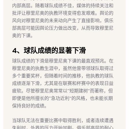
内部高层。随着球队成绩不佳，媒体的持续关注和
批评让穆里尼奥的执教环境变得愈发艰难。舆论的
风向对穆里尼奥的未来动向产生了直接影响，俱乐
部高层可能因舆论压力做出改变，从而导致穆里尼
奥的下课。
4、球队成绩的显著下滑
球队成绩的下滑是穆里尼奥下课的最直观预兆。在
穆里尼奥的执教生涯中，虽然他曾带领球队取得过
多个重要奖杯，但随着时间的推移，他执教的球队
成绩逐渐下滑，尤其是在联赛和杯赛中的表现日益
疲软。尽管穆里尼奥常常以“短期建树”而著称，但
即便是他所擅长的“急功近利”的风格，也未能长期
保持良好的成绩。
当球队无法在重要比赛中取得胜利，或者连续遭遇
失利时，外界的压力开始加剧。俱乐部高层的耐心