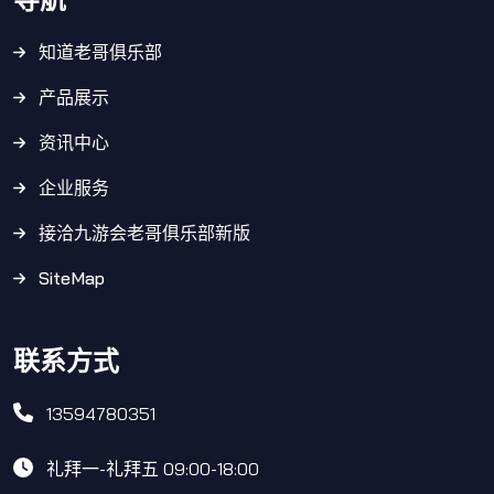
知道老哥俱乐部
产品展示
资讯中心
企业服务
接洽九游会老哥俱乐部新版
SiteMap
联系方式
13594780351
礼拜一-礼拜五 09:00-18:00