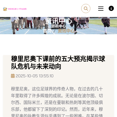
资讯中心
首页
资讯中心
穆里尼奥下课前的五大预兆揭示球
队危机与未来动向
2025-10-05 13:55:10
穆里尼奥，这位足球界的传奇人物，在过去的几十
年里取得了许多辉煌的成就。无论是在波尔图、切
尔西、国际米兰，还是在曼联和热刺等其他顶级俱
乐部，他都留下了深刻的印记。然而，近年来，穆
里尼奥的执教生涯似乎遇到了一些困难。在某些情