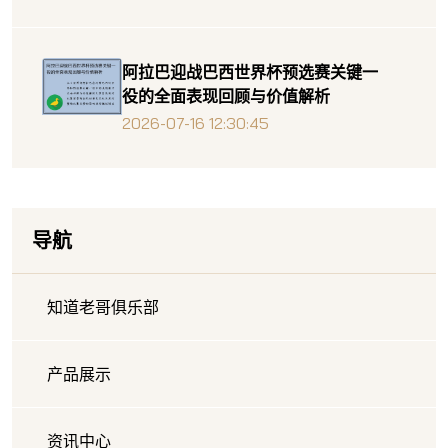
阿拉巴迎战巴西世界杯预选赛关键一
役的全面表现回顾与价值解析
2026-07-16 12:30:45
导航
知道老哥俱乐部
产品展示
资讯中心