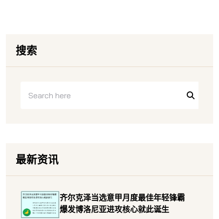
搜索
最新资讯
齐尔克泽当选意甲月度最佳年轻锋霸
爆发博洛尼亚进攻核心就此诞生