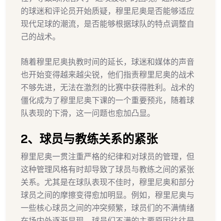
的球迷和评论员开始质疑，穆里尼奥是否能够适应
现代足球的潮流，是否能够根据球队的特点调整自
己的战术。
随着穆里尼奥执教时间的延长，球迷和媒体的声音
也开始变得越来越尖锐，他们指责穆里尼奥的战术
不够先进，无法在激烈的比赛中获得胜利。战术的
僵化成为了穆里尼奥下课的一个重要预兆，随着球
队表现的下滑，这一问题也愈加凸显。
2、球员与教练关系的紧张
穆里尼奥一贯注重严格的纪律和对球员的管理，但
这种管理风格有时却导致了球员与教练之间的紧张
关系。尤其是在球队表现不佳时，穆里尼奥和部分
球员之间的摩擦变得愈加明显。例如，穆里尼奥与
一些核心球员之间的冲突频繁，球员们的不满情绪
在场内外逐渐显现。球员们不满的主要原因往往是