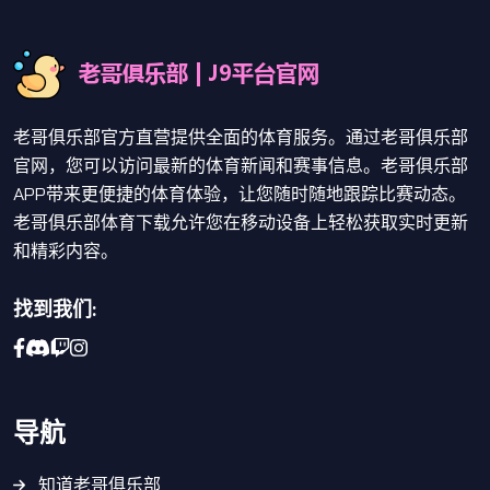
老哥俱乐部官方直营提供全面的体育服务。通过老哥俱乐部
官网，您可以访问最新的体育新闻和赛事信息。老哥俱乐部
APP带来更便捷的体育体验，让您随时随地跟踪比赛动态。
老哥俱乐部体育下载允许您在移动设备上轻松获取实时更新
和精彩内容。
找到我们:
导航
知道老哥俱乐部