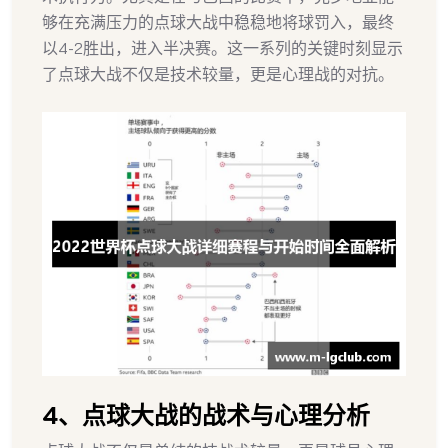
够在充满压力的点球大战中稳稳地将球罚入，最终
以4-2胜出，进入半决赛。这一系列的关键时刻显示
了点球大战不仅是技术较量，更是心理战的对抗。
4、点球大战的战术与心理分析