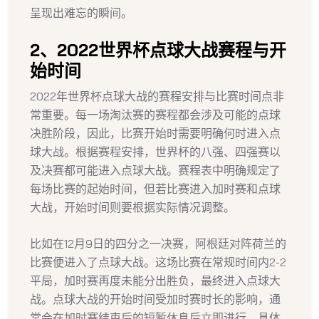
呈现出难忘的瞬间。
2、2022世界杯点球大战赛程与开
始时间
2022年世界杯点球大战的赛程安排与比赛时间点非
常重要。每一场淘汰赛的赛程都会涉及可能的点球
决胜阶段，因此，比赛开始时需要明确何时进入点
球大战。根据赛程安排，世界杯的八强、四强赛以
及决赛都可能进入点球大战。赛程表中明确规定了
每场比赛的起始时间，但若比赛进入加时赛和点球
大战，开始时间则要根据实际情况调整。
比如在12月9日的四分之一决赛，阿根廷对阵荷兰的
比赛便进入了点球大战。这场比赛在常规时间内2-2
平局，加时赛再度未能分出胜负，最终进入点球大
战。点球大战的开始时间受加时赛时长的影响，通
常会在加时赛结束后的短暂休息后立即进行。具体