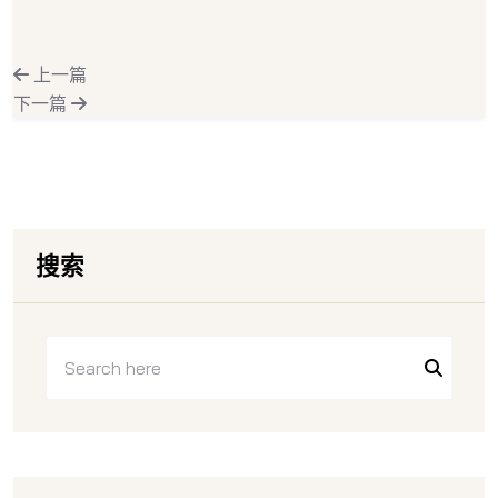
上一篇
下一篇
搜索