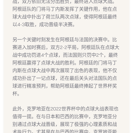
战，双方依旧无法分出胜负，最终进入点球大战。
阿根廷队的门将马丁内斯发挥了关键作用，他在点
球大战中扑出了荷兰队两次点球，使得阿根廷最终
以4-3取胜，成功晋级半决赛。
另一个关键时刻发生在阿根廷与法国的决赛中。比
赛进入加时赛后，双方2-2平局，阿根廷队在点球大
战中成功罚进4个点球，而法国则只罚中2个，最终
阿根廷赢得了点球大战的胜利。阿根廷的门将马丁
内斯在点球大战中再次展现了出色的表现，他不仅
成功扑出了一记点球，还在最后关头对法国队的点
球进行精准预判，帮助阿根廷最终捧起了世界杯奖
杯。
此外，克罗地亚在2022世界杯中的点球大战表现也
值得一提。在与日本和巴西的比赛中，克罗地亚分
别通过点球大战晋级，展现了极强的心理素质和战
术执行力。尤其是在与巴西的比赛中，克罗地亚能