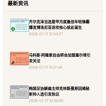
最新资讯
齐尔克泽当选意甲月度最佳年轻锋霸
爆发博洛尼亚进攻核心就此诞生
2026-07-17 12:34:27
马科斯·阿隆索自由转会加盟塞尔塔引
发关注
2026-07-17 11:37:48
韩国足协解雇主帅克林斯曼原因揭秘
新帅人选引发热议
2026-07-17 10:39:26