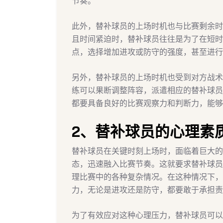
节奏。
此外，替补球员的上场时机也与比赛剩余时
且时间紧迫时，替补球员往往是为了在短时
点，选择增加进攻或防守的强度，甚至进行
另外，替补球员的上场时机也受到对方战术
练可以果断调整阵容，派遣相应的替补球员
都要具备良好的比赛观察力和判断力，能够
2、替补球员的心理素
替补球员在关键时刻上场时，面临着巨大的
态，迅速融入比赛节奏。这就要求替补球员
理比赛中的各种复杂情况。在这种情况下，
力，无论是进攻还是防守，都要敢于承担责
为了有效应对这种心理压力，替补球员可以