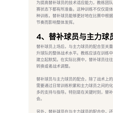
为提高替补球员的技术适应能力，教练团队
赛状态下都有所准备。这种训练不仅仅是体
种训练，替补球员能够更好地在比赛中根据
节奏而影响整体发挥。
4、替补球员与主力球
替补球员上场后，与主力球员的配合至关重
升球队的整体战术水平。教练应该在训练中
建立起默契。在实际比赛中，替补球员往往
转换或者战术调整。
替补球员与主力球员的配合，除了战术上的
需要通过日常训练积累和主力球员之间的化
多的支持与指导。特别是在关键时刻，替补
会。
另外，替补球员在与主力球员的配合中，还