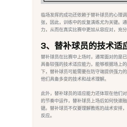
临场发挥的成功还依赖于替补球员的心理调
张，因此，训练中的反复演练尤为关键。通
力，从而在真实比赛中更加从容应对，充分
3、替补球员的技术适
替补球员在比赛中上场时，通常面对的是已
具备较强的技术适应能力，能够根据场上的
下，替补球员可能需要在防守端提供强力的
他们具备多变的技术和战术理解。
此外，替补球员的适应能力还体现在他们对
的节奏中运作，替补球员上场后如何快速融
键。替补球员不仅要理解教练的战术安排，
反应。