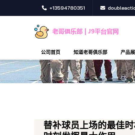
+13594780351
doubleact
公司首页
知道老哥俱乐部
产品展
替补球员上场的最佳时