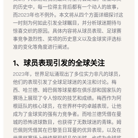
的历史中，每一位得主背后都有一个动人的故事，
而2023年也不例外。本文将从四个方面详细探讨这
一时刻为何如此引发全球瞩目，并分析球迷期待与
惊喜交织的原因。具体内容将从球员表现、足球赛
事竞争激烈性、奖项的历史意义以及金球奖评选标
准的变化等角度进行阐述。
1、球员表现引发的全球关注
2023年，世界足坛涌现出了多位实力非凡的球员，
他们的表现引发了全球足球迷的关注和讨论。梅
西、哈兰德、姆巴佩等球星都在俱乐部和国家队的
赛场上展现了令人惊叹的技艺和成绩。梅西作为阿
根廷队的核心球员，在世界杯中的卓越表现，让他
成为了金球奖的强有力竞争者。而哈兰德凭借在曼
城的恐怖进球数目，也获得了无数球迷的青睐。姆
巴佩则凭借其在巴黎圣日耳曼的优异表现，以及在