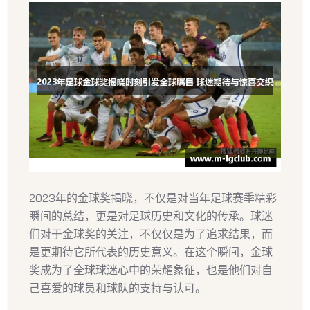
2023年的金球奖揭晓，不仅是对当年足球赛季精彩
瞬间的总结，更是对足球历史和文化的传承。球迷
们对于金球奖的关注，不仅仅是为了追求结果，而
是更期待它所代表的历史意义。在这个瞬间，金球
奖成为了全球球迷心中的荣耀象征，也是他们对自
己喜爱的球员和球队的支持与认可。