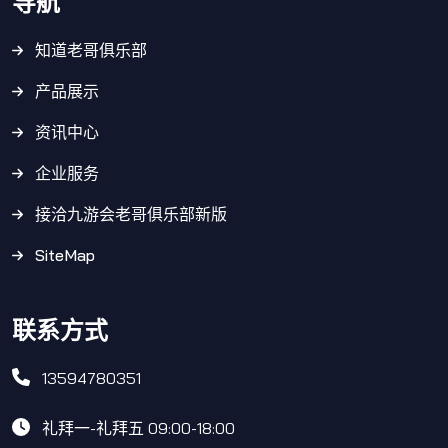
导航
知道老哥俱乐部
产品展示
资讯中心
企业服务
接洽九游会老哥俱乐部新版
SiteMap
联系方式
13594780351
礼拜一-礼拜五 09:00-18:00