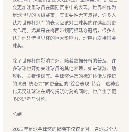
会更加注重球员在国际赛事中的表现。世界杯作为
足球世界的顶级赛事，其重要性无可忽视，许多人
认为世界杯冠军的表现应该对金球奖的评选起到更
大作用。尤其是在梅西带领阿根廷夺冠后，很多人
认为他凭借世界杯的巨大影响力，理应再次捧得金
球奖。
除了世界杯的影响力外，随着数据分析的普及，许
多球迷也开始关注球员的其他表现，如进球数、助
攻数、关键传球等。金球奖评选的标准逐渐从传统
的球员“统治力”向更全面的“综合表现”转变，这种变
化无疑让球迷在期待揭晓时刻的同时，也产生了更
多的思考与讨论。
总结：
2023年足球金球奖的揭晓不仅仅是对一名球员个人