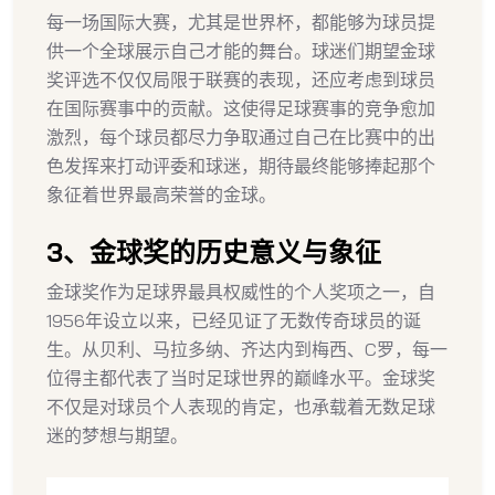
每一场国际大赛，尤其是世界杯，都能够为球员提
供一个全球展示自己才能的舞台。球迷们期望金球
奖评选不仅仅局限于联赛的表现，还应考虑到球员
在国际赛事中的贡献。这使得足球赛事的竞争愈加
激烈，每个球员都尽力争取通过自己在比赛中的出
色发挥来打动评委和球迷，期待最终能够捧起那个
象征着世界最高荣誉的金球。
3、金球奖的历史意义与象征
金球奖作为足球界最具权威性的个人奖项之一，自
1956年设立以来，已经见证了无数传奇球员的诞
生。从贝利、马拉多纳、齐达内到梅西、C罗，每一
位得主都代表了当时足球世界的巅峰水平。金球奖
不仅是对球员个人表现的肯定，也承载着无数足球
迷的梦想与期望。