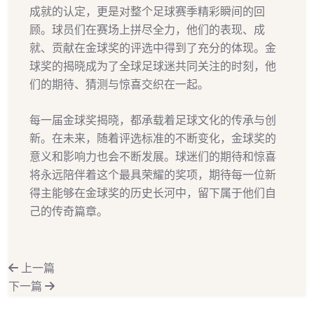
成就的认定，更是对整个足球赛季精彩瞬间的回
顾。球员们在赛场上拼尽全力，他们的表现、成
就、贡献在金球奖的评选中得到了充分的体现。金
球奖的揭晓成为了全球足球迷共同关注的时刻，他
们的期待、猜测与惊喜交织在一起。
每一届金球奖揭晓，都承载着足球文化的传承与创
新。在未来，随着评选标准的不断变化，金球奖的
意义和影响力也会不断发展。球迷们的期待和惊喜
将永远陪伴着这个最具荣耀的奖项，期待每一位新
得主能够在金球奖的历史长河中，留下属于他们自
己的传奇篇章。
上一篇
下一篇