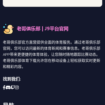
老哥俱乐部官方直营提供全面的体育服务。通过老哥俱乐部
官网，您可以访问最新的体育新闻和赛事信息。老哥俱乐部
APP带来更便捷的体育体验，让您随时随地跟踪比赛动态。
老哥俱乐部体育下载允许您在移动设备上轻松获取实时更新
和精彩内容。
找到我们: