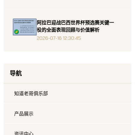
阿拉巴迎战巴西世界杯预选赛关键一
役的全面表现回顾与价值解析
2026-07-16 12:30:45
导航
知道老哥俱乐部
产品展示
资讯中心